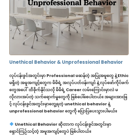
Unethical Behavior & Unprofessional Behavior
လုပ်ငန်းခွင်အတွင်းမှာ
Professional
မဆန်တဲ့ အပြုအမူတွေ
နဲ့
Ethic
မရှိတဲ့ အမူအကျင့်တွေက မိမိရဲ့
အလုပ်ပတ်၀န်းကျင်
နဲ့
လုပ်ဖော်ကိုင်ဖက်
တွေအပေါ်
ထိခိုက်နိုင်သလို မိမိရဲ့ Career လမ်းကြောင်းမှာလဲ
မ
လိုလားအပ်တဲ့ သ
က်ရောက်မှု
တွေကို
ဖြစ်ပေါ်စေပါတယ်။
အများအားဖြ
င့် လုပ်ငန်းခွင်အတွင်းမှာတွေ့ရတဲ့
unethical behavior
နဲ့
unprofessional
b
ehavior
တွေကို ပြောပြပေးသွားပါမယ်။
Unethical Behavior
ဆိုတာက
လုပ်ငန်းခွင်အတွင်းမှာ
ရှောင်ကြဉ်
သင့်တဲ့
အမူအကျင့်တွေပဲ
ဖြစ်ပါတယ်။