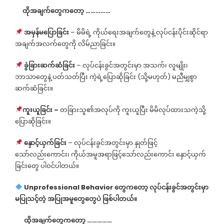
ထိုအချက်တွေကတော့
……………
အမှန်မပြောခြင်း
– မိမိရဲ့ ကိုယ်ရေးအချက်တွေနဲ့ လုပ်ငန်းပိုင်းဆိုင်ရာ
အချက်အလက်တွေကို လိမ်ညာခြင်း။
ခွဲခြားဆက်ဆံခြင်း
– လုပ်ငန်းခွင်အတွင်းမှာ အသက်၊ လူမျိုး၊
ဘာသာတွေနဲ့ ပတ်သတ်ပြီး ကဲ့ရဲ့ပြောဆိုခြင်း (သို့မဟုတ်) မညီမျှစွာ
ဆက်ဆံခြင်း။
ကူးယူခြင်း –
တခြားသူ၏အလုပ်ကို ကူးယူပြီး မိမိလုပ်ထားသကဲ့သို့
ပြောဆိုခြင်း။
နှောင့်ယှက်ခြင်း
– လုပ်ငန်းခွင်အတွင်းမှာ နှုတ်ဖြင့်
သော်လည်းကောင်း၊ ကိုယ်အမူအရာဖြင့်သော်လည်းကောင်း နှောင့်ယှက်
ခြင်းတွေ ပါဝင်ပါတယ်။
Unprofessional Behavior
တွေ
ကတော့ လုပ်ငန်းခွင်အတွင်းမှာ
မပြုသင့်တဲ့
အပြုအမူတွေတွေပဲ
ဖြစ်ပါတယ်။
ထိုအချက်တွေကတော့
……………