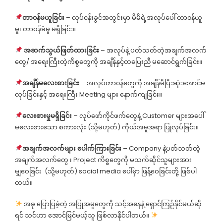
တာ၀န်မယူခြင်း
– လုပ်ငန်းခွင်အတွင်းမှာ မိမိရဲ့အလုပ်ပေါ် တာ၀န်ယူ
မှု၊ တာဝန်ခံမှု မရှိခြင်း။
အဆက်သွယ်
ဖြတ်ထား
ခြင်း
– အလုပ်နဲ့ ပတ်သတ်တဲ့အချက်အလက်
တွေ/ အရေးကြီးတဲ့ကိစ္စတွေကို အချိန်နှင့်တပြေးညီ မဆောင်ရွက်ခြင်း။
အချိန်မလေးစားခြင်း
– အလုပ်တာ၀န်တွေကို အချိန်မီပြီးဆုံးအောင်မ
လုပ်ခြင်းနှင့် အရေးကြီး Meeting များ နောက်ကျခြင်း။
လေးစားမှုမရှိခြင်း
– လုပ်ဖော်ကိုင်ဖက်တွေနဲ့ Customer များအပေါ်
မလေးစားသော စကားလုံး (သို့မဟုတ်) ကိုယ်အမူအရာ ပြုလုပ်ခြင်း။
အချက်အလက်များ ပေါက်ကြားခြင်း –
Company နဲ့ပတ်သတ်တဲ့
အချက်အလက်တွေ ၊ Project ကိစ္စတွေကို မသက်ဆိုင်သူများအား
မျှဝေခြင်း (သို့မဟုတ်) social media ပေါ်မှာ ဖြန့်ဝေခြင်းတို့ ဖြစ်ပါ
တယ်။
အခု ပြောပြခဲ့တဲ့ အပြုအမူတွေကို သင့်အနေနဲ့ ရှောင်ကြဉ်နိုင်မယ်ဆို
ရင် သင်ဟာ အောင်မြင်မယ့်သူ ဖြစ်လာနိုင်ပါတယ်။