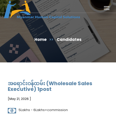
Togg
navig
Home
>>
Candidates
အရောင်းဝန်ထမ်း (Wholesale Sales
Executive) 1post
[May 21, 2026 ]
5Lakhs - 6Lakhs+commission