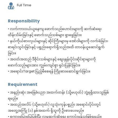
Full Time
Responsibility
• လက်ကားဝယ်ယူနေကျ ဖောက်သည်ဟောင်းများကို ဆက်ဆံရေး
ထိန်းသိမ်းခြင်းနှင့် ဖောက်သည်သစ်များ ရှာဖွေခြင်း။
• နယ်ကိုယ်စားလှယ်များနှင့် ဆိုင်ကြီးများမှ အော်ဒါများကို လက်ခံခြင်း၊
စာရင်းသွင်းခြင်းနှင့် ပစ္စည်းရောက်ရှိသည်အထိ တာဝန်ယူဆောင်ရွက်
ခြင်း။
• အဝတ်အထည် ဒီဇိုင်းသစ်များနှင့် စျေးနှုန်းပိုင်းဆိုင်ရာများကို
ဖောက်သည်များအား ကျွမ်းကျင်စွာ ရှင်းပြနိုင်ခြင်း။
• အရောင်းTarget ပြည့်မီစေရန် ကြိုးစားဆောင်ရွက်ခြင်း။
Requirement
• အနည်းဆုံး အခြေခံပညာ အထက်တန်း (သို့မဟုတ်) ဘွဲ့ရရှိထားသူဖြစ်
ရမည်။
• အထည်အလိပ် (သို့မဟုတ်) လူသုံးကုန်ပစ္စည်း အရောင်းပိုင်းတွင်
အတွေ့အကြုံ (၁) နှစ်အထက် ရှိသူကို ဦးစားပေးမည်။
• စကားပြောပြေပြစ်ပြီး လူမှုဆက်ဆံရေး ကောင်းမွန်သူဖြစ်ရမည်။