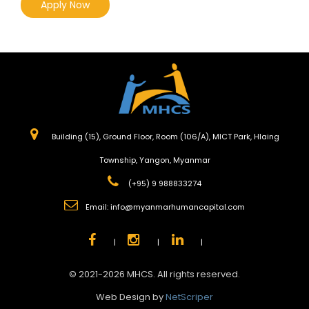
Apply Now
Building (15), Ground Floor, Room (106/A), MICT Park, Hlaing
Township, Yangon, Myanmar
(+95) 9 988833274
Email:
info@myanmarhumancapital.com
|
|
|
© 2021-2026 MHCS. All rights reserved.
Web Design by
NetScriper