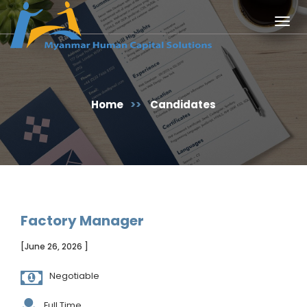
Togg
navig
Home
>>
Candidates
Factory Manager
[June 26, 2026 ]
Negotiable
Full Time