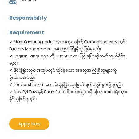
Responsibility
Requirement
✔ Manufacturing Industry၊ အထူးသဖြင့် Cement Industry တွင်
Factory Management အတွေ့အကြုံရှိသူဖြစ်ရမည်။
✔ English Language ကို Fluent Level ဖြင့် ပြောဆိုဆက်သွယ်နိုင်ရ
မည်။
✔ နိုင်ငံခြားတွင် အလုပ်လုပ်ကိုင်ခဲ့သော အတွေ့အကြုံရှိသူများကို
ဦးစားပေးမည်။
✔ Leadership Skill ကောင်းမွန်ပြီး ဆုံးဖြတ်ချက်ချနိုင်စွမ်းရှိရမည်။
✔ Nay Pyi Taw နှင့် Shan State ရှိ စက်ရုံများသို့ မကြာခဏ ခရီးသွား
နိုင်သူဖြစ်ရမည်။
Apply Now