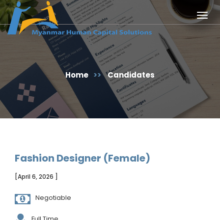
Togg
navig
Home
>>
Candidates
Fashion Designer (Female)
[April 6, 2026 ]
Negotiable
Full Time