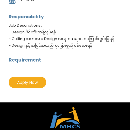
Responsibility
Job Descriptions ;
- Design ပိုင်းသီးသန့်လုပ်ရန်
- Cutting သမားအား Design အယူအဆများ အကြောင်းရှင်းပြရန်
- Design နှင့် အပြင်အထည်ကွာခြားမှုကို စစ်ဆေးရန်
Requirement
Apply Now