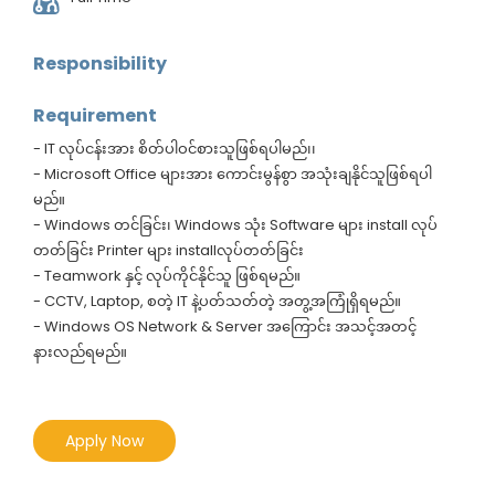
Responsibility
Requirement
- IT လုပ်ငန်းအား စိတ်ပါဝင်စားသူဖြစ်ရပါမည်၊၊
- Microsoft Office များအား ကောင်းမွန်စွာ အသုံးချနိုင်သူဖြစ်ရပါ
မည်။
- Windows တင်ခြင်း၊ Windows သုံး Software များ install လုပ်
တတ်ခြင်း Printer များ installလုပ်တတ်ခြင်း
- Teamwork နှင့် လုပ်ကိုင်နိုင်သူ ဖြစ်ရမည်။
- CCTV, Laptop, စတဲ့ IT နဲ့ပတ်သတ်တဲ့ အတွ့အကြုံရှိရမည်။
- Windows OS Network & Server အကြောင်း အသင့်အတင့်
နားလည်ရမည်။
Apply Now